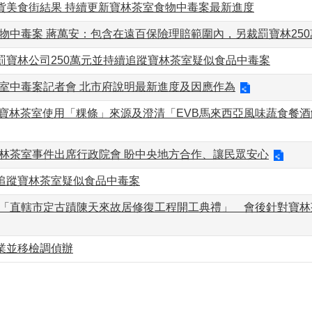
貨美食街結果 持續更新寶林茶室食物中毒案最新進度
物中毒案 蔣萬安：包含在遠百保險理賠範圍內，另裁罰寶林250
罰寶林公司250萬元並持續追蹤寶林茶室疑似食品中毒案
茶室中毒案記者會 北市府說明最新進度及因應作為
 寶林茶室使用「粿條」來源及澄清「EVB馬來西亞風味蔬食餐
寶林茶室事件出席行政院會 盼中央地方合作、讓民眾安心
追蹤寶林茶室疑似食品中毒案
席「直轄市定古蹟陳天來故居修復工程開工典禮」 會後針對寶林
業並移檢調偵辦