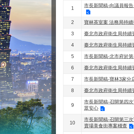
市長新聞稿-向議員報
1
2
寶林茶室案 法務局持
3
臺北市政府衛生局持續
4
臺北市政府衛生局持續
5
市長新聞稿-北市府於
6
臺北市政府衛生局持續
7
市長新聞稿-寶林3家分
8
臺北市政府衛生局持續
市長新聞稿-召開第四次
9
眾安心
市長新聞稿-召開第三
10
賣場美食街專案稽查