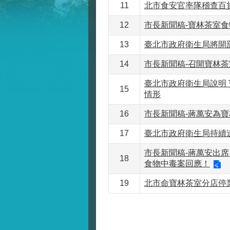
11
北市食安官率隊稽查百
12
市長新聞稿-寶林茶室食
13
臺北市政府衛生局將開
14
市長新聞稿-召開寶林
臺北市政府衛生局說明
15
情形
16
市長新聞稿-蔣萬安為
17
臺北市政府衛生局持續
市長新聞稿-蔣萬安出
18
食物中毒案回應！
19
北市命寶林茶室分店停