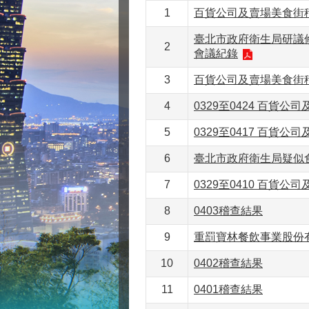
1
百貨公司及賣場美食街
臺北市政府衛生局研議
2
會議紀錄
3
百貨公司及賣場美食街
4
0329至0424 百貨
5
0329至0417 百貨
6
臺北市政府衛生局疑似
7
0329至0410 百貨
8
0403稽查結果
9
重罰寶林餐飲事業股份
10
0402稽查結果
11
0401稽查結果