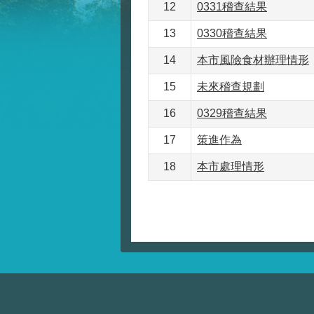
12
0331稽查結果
13
0330稽查結果
14
本市風險食材辦理情形
15
未來稽查規劃
16
0329稽查結果
17
策進作為
18
本市處理情形